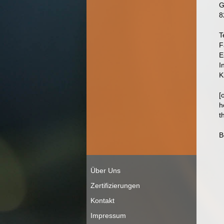
G
8
T
F
E
I
K
[
h
t
B
Über Uns
Zertifizierungen
Kontakt
Impressum