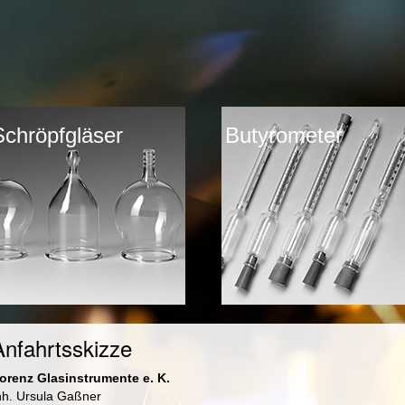
Schröpfgläser
Butyrometer
Anfahrtsskizze
orenz Glasinstrumente e. K.
nh. Ursula Gaßner