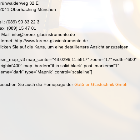
rünwalderweg 32 E
2041 Oberhaching München
el.: (089) 90 33 22 3
ax: (089) 15 47 01
-Mail: info@lorenz-glasinstrumente.de
nternet: http://www.lorenz-glasinstrumente.de
licken Sie auf die Karte, um eine detailliertere Ansicht anzuzeigen.
osm_map_v3 map_center=“48.0296,11.5817″ zoom=“17″ width=“600″
eight=“400″ map_border=“thin solid black“ post_markers=“1″
heme=“dark“ type=“Mapnik“ control=“scaleline“]
esuchen Sie auch die Homepage der
Gaßner Glastechnik Gmbh