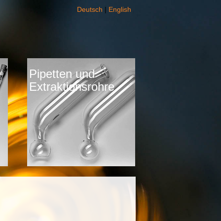
Deutsch
|
English
Pipetten und
Extraktionsrohre